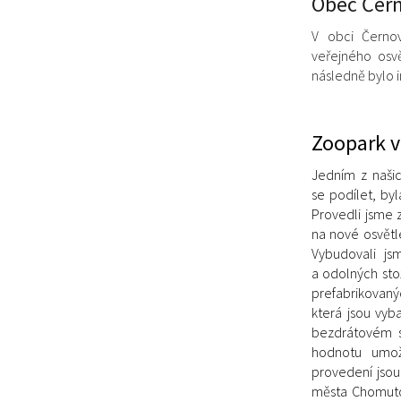
Obec
Čern
V obci Černov
veřejného osv
následně bylo i
Zoopark 
Jedním z našic
se podílet, by
Provedli jsme 
na nové osvětl
Vybudovali jsm
a odolných stož
prefabrikovaný
která jsou vy
bezdrátovém s
hodnotu umožň
provedení jsou
města Chomuto