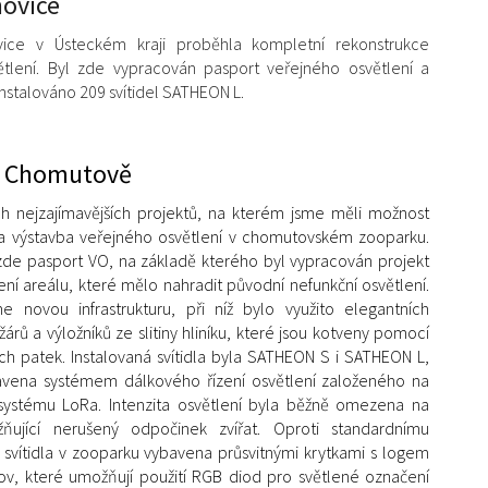
ovice
ice v Ústeckém kraji proběhla kompletní rekonstrukce
ětlení. Byl zde vypracován pasport veřejného osvětlení a
nstalováno 209 svítidel SATHEON L.
v Chomutově
h nejzajímavějších projektů, na kterém jsme měli možnost
la výstavba veřejného osvětlení v chomutovském zooparku.
zde pasport VO, na základě kterého byl vypracován projekt
ení areálu, které mělo nahradit původní nefunkční osvětlení.
e novou infrastrukturu, při níž bylo využito elegantních
árů a výložníků ze slitiny hliníku, které jsou kotveny pomocí
ch patek. Instalovaná svítidla byla SATHEON S i SATHEON L,
bavena systémem dálkového řízení osvětlení založeného na
ystému LoRa. Intenzita osvětlení byla běžně omezena na
ující nerušený odpočinek zvířat. Oproti standardnímu
 svítidla v zooparku vybavena průsvitnými krytkami s logem
v, které umožňují použití RGB diod pro světlené označení