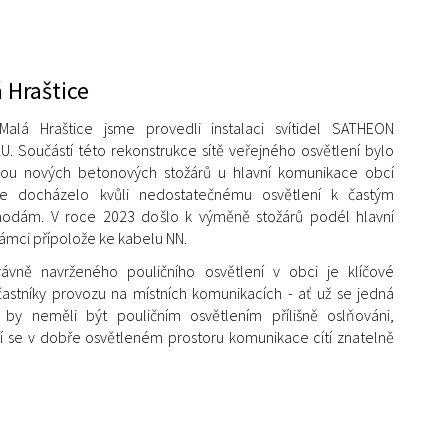
 Hraštice
lá Hraštice jsme provedli instalaci svítidel SATHEON
U. Součástí této rekonstrukce sítě veřejného osvětlení bylo
vou nových betonových stožárů u hlavní komunikace obcí
de docházelo kvůli nedostatečnému osvětlení k častým
odám. V roce 2023 došlo k výměně stožárů podél hlavní
ámci přípolože ke kabelu NN.
rávně navrženého pouličního osvětlení v obci je klíčové
astníky provozu na místních komunikacích - ať už se jedná
í by neměli být pouličním osvětlením přílišně oslňováni,
ří se v dobře osvětleném prostoru komunikace cítí znatelně