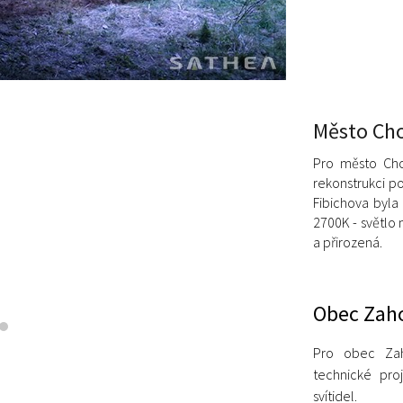
Město Cho
Pro město Chom
rekonstrukci po
Fibichova byla
2700K - světlo 
a přirozená.
Obec Zah
Pro obec Zah
technické pro
svítidel.