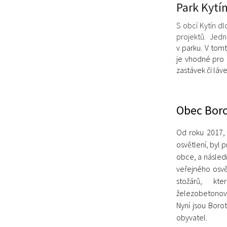
Park Kytí
S obcí Kytín d
projektů. Jed
v parku. V tom
je vhodné
pro 
zastávek či láve
Obec Boro
Od roku 2017,
osvětlení, byl
obce, a následn
veřejného osvě
stožárů, kt
železobetonovýc
Nyní jsou Boro
obyvatel.