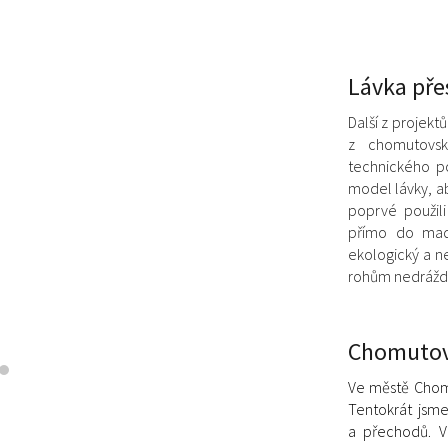
Lávka př
Další z projek
z chomutovsk
technického po
model lávky, a
poprvé použil
přímo do madl
ekologický a n
rohům nedráždí 
Chomutov 
Ve městě Chomu
Tentokrát jsme
a přechodů. V