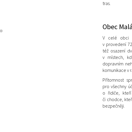
tras.
Obec Malá
V
celé obci Ma
v provedení 72
též osazení d
v místech, k
dopravním neh
komunikace v r
Přítomnost sp
pro všechny úč
o řidiče, kteř
či chodce, kte
bezpečněji.