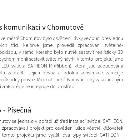
es komunikaci v Chomutově
tů ve městě Chomutov bylo osvětlení lávky vedoucí přes jednu
ých tříd. Nejprve jsme provedli zpracování světelně-
dkladu, v rámci kterého bylo nutné sestavit realistický 3D
bychom mohli sestavit světelný návrh. V tomto projektu jsme
i LED svítidla SATHEON R (Ribbon), která jsou zabudována
a zábradlí. Jejich pevná a odolná konstrukce zaručuje
enákladný provoz. Minimalistické tvarování díky zakulaceným
zrak a lépe se integruje do prostředí.
- Písečná
tov se jednalo v pořadí už třetí instalaci svítidel SATHEON.
 zpracovávali projekt pro osvětlení ulice včetně křižovatek
 tomto projektu jsme využili dva typy svítidel SATHEON -