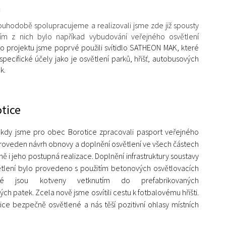
n
louhodobě spolupracujeme a realizovali jsme zde již spousty
ním z nich bylo napříkad vybudování veřejného osvětlen
í
to projektu jsme poprvé použili svítidlo SATHEON MAK, které
specifické účely jako je osvětlení parků, hřišť, autobusových
k.
tice
 kdy jsme pro obec Borotice zpracovali pasport veřejného
 proveden návrh obnovy a doplnění osvětlení ve všech částech
ě i jeho postupná realizace. Doplnění infrastruktury soustavy
tlení bylo provedeno s použitím betonových osvětlovacích
eré jsou kotveny vetknutím do prefabrikovaných
h patek. Zcela nově jsme osvítili cestu k fotbalovému hřišti.
tice bezpečně osvětlené a nás těší pozitivní ohlasy místních