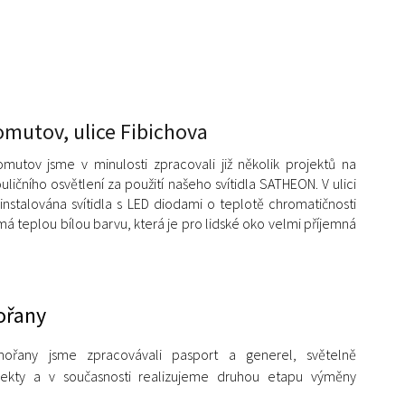
mutov, ulice Fibichova
utov jsme v minulosti zpracovali již několik projektů na
uličního osvětlení za použití našeho svítidla SATHEON. V ulici
 instalována svítidla s LED diodami o teplotě chromatičnosti
má teplou bílou barvu, která je pro lidské oko velmi příjemná
ořany
ořany jsme zpracovávali pasport a generel, světelně
jekty a v současnosti realizujeme druhou etapu výměny