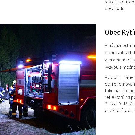
s klasickou op
přechodu.
Obec Kytín
V návaznosti n
dobrovolných h
která nahradí s
výzvou a možnos
Vyrobili jsm
od renomovaný
toku na více ne
reflektorů na po
2018 EXTREME,
osvětlení prostr