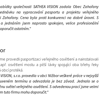
abídky společnosti SATHEA VISION zadala Obec Zahořany
jednávku na vypracování pasportu a projektu veřejného
ci Zahořany. Cena byla proti konkurenci na dobré úrovni. S
a jednáním jsem naprosto spokojen, velice profesionální
doporučit ostatním."
or
me provedli pasportizaci veřejného osvětlení a nainstalovali
 např. osvětlení mostu a pěší lávky spojující oba břehy řeky
á obcí protéká.
ISION, s.r.o. provedla v obci Nižbor veškeré práce v nejvyšší
luveném termínu a odevzdala je bez závad. Jednalo se o
nu světel veřejného osvětlení. S odvedenou prací jsme velmi
em tuto firmu mohu doporučit."