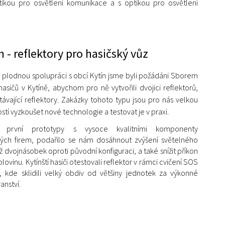
tikou pro osvětlení komunikace a s optikou pro osvětlení
 - reflektory pro hasičský vůz
a plodnou spolupráci s obcí Kytín jsme byli požádáni Sborem
asičů v Kytíně, abychom pro ně vytvořili dvojici reflektorů,
távající reflektory. Zakázky tohoto typu jsou pro nás velkou
tí vyzkoušet nové technologie a testovat je v praxi.
e první prototypy s vysoce kvalitními komponenty
ch firem, podařilo se nám dosáhnout zvýšení světelného
ž dvojnásobek oproti původní konfiguraci, a také snížit příkon
lovinu. Kytínští hasiči otestovali reflektor v rámci cvičení SOS
 kde sklidili velký obdiv od většiny jednotek za výkonné
anství.