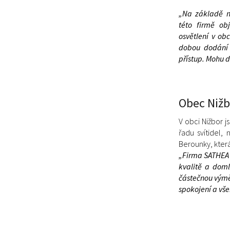
„Na základě n
této firmě ob
osvětlení v ob
dobou dodání 
přístup. Mohu 
Obec Nižb
V obci
Nižbor js
řadu svítidel,
Berounky, kter
„Firma SATHEA V
kvalitě a dom
částečnou výmě
spokojení a vš